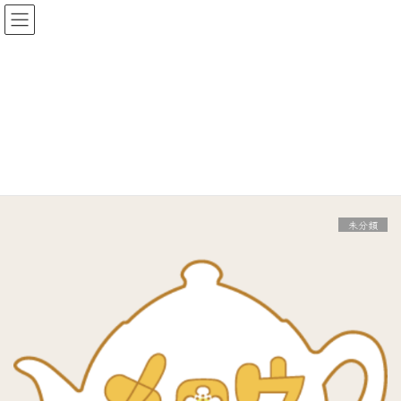
コ
ナ
ン
ビ
テ
ゲ
ン
ー
ツ
シ
へ
ョ
ス
ン
news
キ
に
News
ッ
移
プ
動
未分類